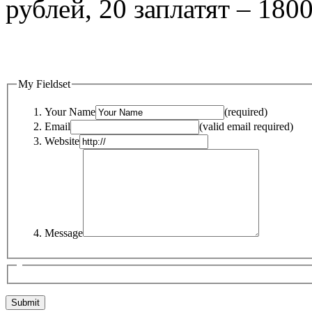
рублей, 20 заплатят – 1800
My Fieldset
Your Name
(required)
Email
(valid email required)
Website
Message