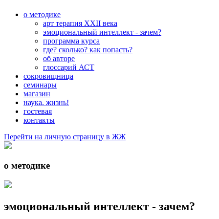
о методике
арт терапия XXII века
эмоциональный интеллект - зачем?
программа курса
где? сколько? как попасть?
об авторе
глоссарий АСТ
сокровищница
семинары
магазин
наука. жизнь!
гостевая
контакты
Перейти на личную страницу в ЖЖ
о методике
эмоциональный интеллект - зачем?