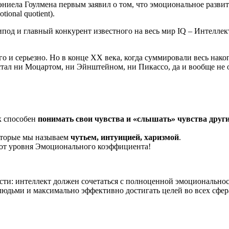
Дэниела Гоулмена первым заявил о том, что эмоциональное развит
onal quotient).
под и главный конкурент известного на весь мир IQ – Интеллек
 и серьезно. Но в конце ХХ века, когда суммировали весь нак
тал ни Моцартом, ни Эйнштейном, ни Пикассо, да и вообще не 
к способен
понимать свои чувства и «слышать» чувства друг
оторые мы называем
чутьем, интуицией, харизмой
.
от уровня Эмоционального коэффициента!
сти: интеллект должен сочетаться с полноценной эмоционально
 людьми и максимально эффективно достигать целей во всех сфер