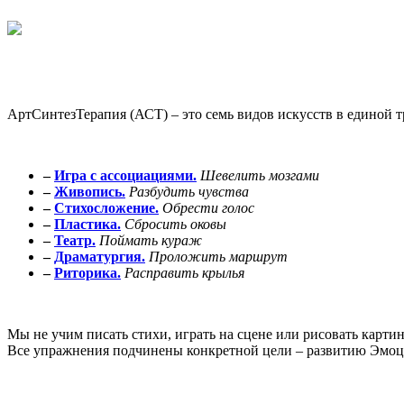
АртСинтезТерапия (АСТ) – это семь видов искусств в единой 
–
Игра с ассоциациями.
Шевелить мозгами
–
Живопись.
Разбудить чувства
–
Стихосложение.
Обрести голос
–
Пластика.
Сбросить оковы
–
Театр.
Поймать кураж
–
Драматургия.
Проложить маршрут
–
Риторика.
Расправить крылья
Мы не учим писать стихи, играть на сцене или рисовать карти
Все упражнения подчинены конкретной цели – развитию Эмоц