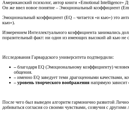
Американский психолог, автор книги «Emotional Intelligence» 
Он же ввел новое понятие – Эмоциональный коэффициент (Emoti
Эмоциональный коэффициент (EQ – читается «и кью») это анти
кью»).
Измерением Интеллектуального коэффициента занимались долго
поразительный факт: ни один из имеющих высокий ай кью не с
Исследования Гарвардского университета подтвердили:
–
благодаря EQ (Эмоциональному коэффициенту) челове
общения.
–
именно EQ заведует теми драгоценными качествами, к
–
уровень творческого воображения
напрямую зависит 
После чего был выведен алгоритм гармонично развитой Лично
добиваться согласия со своими чувствами, созвучия с другими